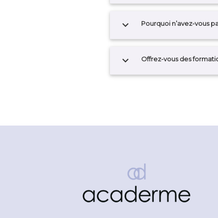
expand_more
Pourquoi n’avez-vous pa
expand_more
Offrez-vous des formati