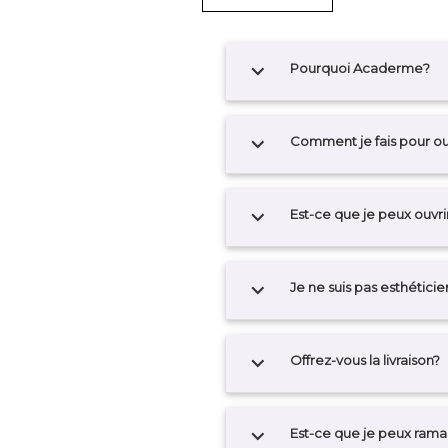
expand_more
Pourquoi Acaderme?
expand_more
Comment je fais pour o
expand_more
Est-ce que je peux ouvri
expand_more
Je ne suis pas esthétic
expand_more
Offrez-vous la livraison?
expand_more
Est-ce que je peux rama