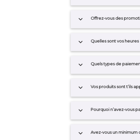
expand_more
Offrez-vous des promot
expand_more
Quelles sont vos heures
expand_more
Quels types de paiemen
expand_more
Vos produits sont t’ils 
expand_more
Pourquoi n’avez-vous pa
expand_more
Avez-vous un minimum 