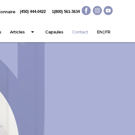
ionnaire
(450) 444-0422
////
1(800) 561-3634
arrow_drop_down
s
Articles
Capsules
Contact
EN |
FR